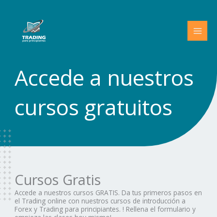
Ir
al
contenido
Accede a nuestros
cursos gratuitos
Cursos Gratis
Accede a nuestros cursos GRATIS. Da tus primeros pasos en
el Trading online con nuestros cursos de introducción a
Forex y Trading para principiantes. ! Rellena el formulario y